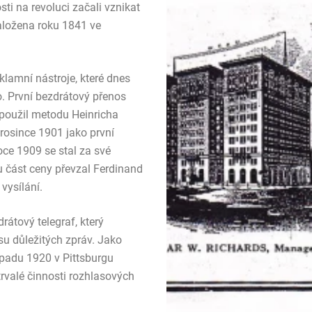
i na revoluci začali vznikat
založena roku 1841 ve
eklamní nástroje, které dnes
o. První bezdrátový přenos
ý použil metodu Heinricha
prosince 1901 jako první
oce 1909 se stal za své
 část ceny převzal Ferdinand
 vysílání.
átový telegraf, který
su důležitých zpráv. Jako
topadu 1920 v Pittsburgu
trvalé činnosti rozhlasových