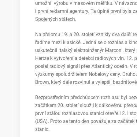
umožnil výrobu v masovém měřítku. V návaznost
i první reklamní agentury. Ta úplně první byla 
Spojených státech.
Na přelomu 19. a 20. století vznikly dva další r
řadíme mezi klasické. Jedná se o rozhlas a kin
uskutečnil italský elektroinženýr Marconi, kter
Hertze k vytvoření a detekci radiových vln. 12. 
poslal radiový signál přes Atlantický oceán. V r
výzkumy spoludržitelem Nobelovy ceny. Druhou
Brown, který dále rozvinul a vylepšil bezdrátové
Bezprostředním předchůdcem rozhlasu byl bezdr
začátkem 20. století sloužil k dálkovému přeno
první stálou rozhlasovou stanici otevřeli 2. lis
(USA). Proto se tento den považuje za začátek 
stanic.