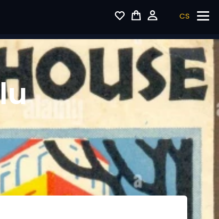
CS
lu