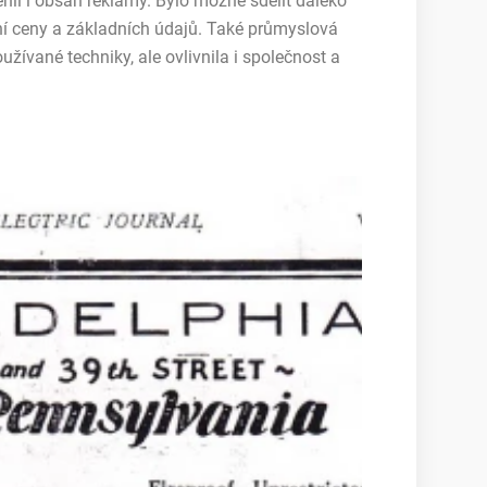
il i obsah reklamy. Bylo možné sdělit daleko
ení ceny a základních údajů. Také průmyslová
užívané techniky, ale ovlivnila i společnost a