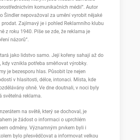
prostřednictvím komunikačních médií“. Autor
 Šindler nepovažoval za umění vyrobit nějaké
 a prodat. Zajímavý je i pohled Reklamního klubu
ě z roku 1940. Píše se zde, že reklama je
oření názorů“.
 stará jako lidstvo samo. Její kořeny sahají až do
 kdy vznikla potřeba směňovat výrobky.
my je bezesporu hlas. Působit lze nejen
stí v hlasitosti, délce, intonaci. Místa, kde
ozdělávány ohně. Ve dne doutnali, v noci byly
 světelná reklama.
zerátem na světě, který se dochoval, je
bsahem je žádost o informaci o uprchlém
libem odměny. Významným prvkem byli i
úkolem bylo přesvědčovat a informovat velkou