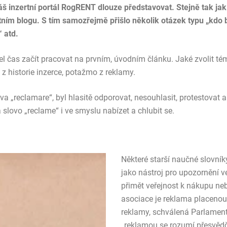
 inzertní portál RogRENT dlouze představovat. Stejně tak jak
stním blogu. S tím samozřejmě přišlo několik otázek typu „kdo
“ atd.
l čas začít pracovat na prvním, úvodním článku. Jaké zvolit téma
z historie inzerce, potažmo z reklamy.
a „reclamare“, byl hlasitě odporovat, nesouhlasit, protestovat 
slovo „reclame“ i ve smyslu nabízet a chlubit se.
Některé starší naučné slovník
jako nástroj pro upozornění v
přimět veřejnost k nákupu ne
asociace je reklama placenou
reklamy, schválená Parlamente
„reklamou se rozumí přesvědč