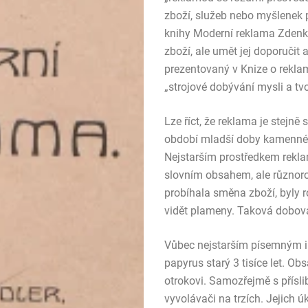
zboží, služeb nebo myšlenek 
knihy Moderní reklama Zdenko
zboží, ale umět jej doporučit
prezentovaný v Knize o reklam
„strojové dobývání mysli a tv
Lze říct, že reklama je stejně
období mladší doby kamenné,
Nejstarším prostředkem rekla
slovním obsahem, ale různorodo
probíhala směna zboží, byly r
vidět plameny. Taková dobová
Vůbec nejstarším písemným in
papyrus starý 3 tisíce let. O
otrokovi. Samozřejmě s přís
vyvolávači na trzích. Jejich 