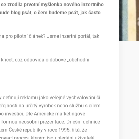
 se zrodila prvotní myšlenka nového inzertního
 bude blog psát, o čem budeme psát, jak často
 pro pilotní článek? Jsme inzertní portál, tak
a křičet, což odpovídalo dobové „obchodní
y definují reklamu jako veřejné vychvalování či
eřejnosti na určitý výrobek nebo službu s cílem
bo investici. Dle Americké marketingové
 formou neosobní prezentace. Dnešní definice
m České republiky v roce 1995, říká, že
ovací proces, kterým jsou hledáni uživatelé