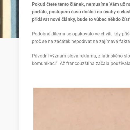
Pokud čtete tento článek, nemusíme Vám už náš
portálu, postupem času došlo i na úvahy o vla
přidávat nové články, bude to vůbec někdo číst
Podobné dilema se opakovalo ve chvíli, kdy přiše
proč se na začátek nepodívat na zajímavá fakta 
Původní význam slova reklama, z latinského slov
komunikaci“. Až francouzština začala používala 