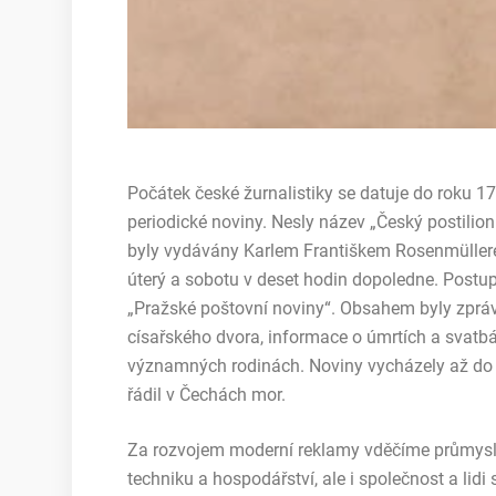
Počátek české žurnalistiky se datuje do roku 1
periodické noviny. Nesly název „Český postilion
byly vydávány Karlem Františkem Rosenmüller
úterý a sobotu v deset hodin dopoledne. Postu
„Pražské poštovní noviny“. Obsahem byly zprávy
císařského dvora, informace o úmrtích a svatbá
významných rodinách. Noviny vycházely až do 
řádil v Čechách mor.
Za rozvojem moderní reklamy vděčíme průmyslo
techniku a hospodářství, ale i společnost a lid