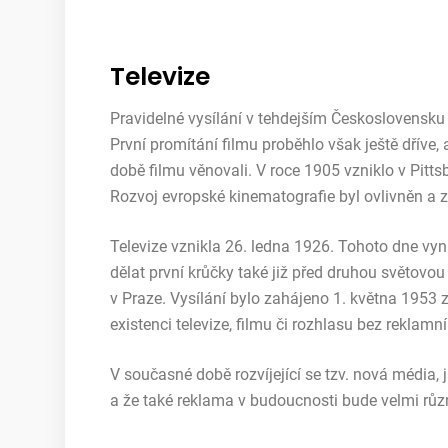
Televize
Pravidelné vysílání v tehdejším Československu 
První promítání filmu proběhlo však ještě dříve, a
době filmu věnovali. V roce 1905 vzniklo v Pittsbu
Rozvoj evropské kinematografie byl ovlivněn a 
Televize vznikla 26. ledna 1926. Tohoto dne vyná
dělat první krůčky také již před druhou světovo
v Praze. Vysílání bylo zahájeno 1. května 1953 
existenci televize, filmu či rozhlasu bez reklamní
V současné době rozvíjející se tzv. nová média, ja
a že také reklama v budoucnosti bude velmi různ