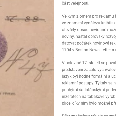
část veřejnosti.
Velkým zlomem pro reklamu byl
ve znamení vynálezu knihtis
otevřely dosud nevídané možno
noviny, nastal obrovský rozvo
datovat počátek novinové rekl
1704 v Boston News-Letter a 
V polovině 17. století se pov
představení začalo vychvalov
jazyk byl hodně formální a uct
reklamní postupy. Týkaly se h
pouhými šarlatánskými podvod
inzerátech na tabákové výrobk
plíce, díky nim bylo možné př