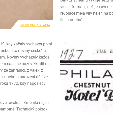
Díky značnému vývoje se změn
více informací, než jen uved
revoluce měla vliv nejen na po
lidi samotné.
MODERNI REKLAMA
719, kdy začaly vycházet první
 neboližto noviny české“ a
em. Noviny vycházely každé
pem času se název zkrátil na
 ze zahraničí, z válek, z
ch, nebo o narození dětí ve
roku 1772, kdy naposledy
vé revoluci. Změnila nejen
i samotné. Technický pokrok