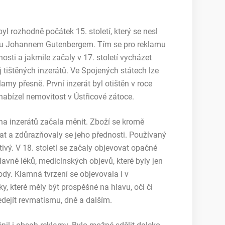
 rozhodně počátek 15. století, který se nesl
ku Johannem Gutenbergem. Tím se pro reklamu
sti a jakmile začaly v 17. století vycházet
j tištěných inzerátů. Ve Spojených státech lze
amy přesně. První inzerát byl otištěn v roce
nabízel nemovitost v Ústřicové zátoce.
aha inzerátů začala měnit. Zboží se kromě
at a zdůrazňovaly se jeho přednosti. Používaný
ivý. V 18. století se začaly objevovat opačné
lavně léků, medicínských objevů, které byly jen
y. Klamná tvrzení se objevovala i v
y, které měly být prospěšné na hlavu, oči či
edejít revmatismu, dně a dalším.