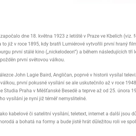
započalo dne 18. května 1923 z letiště v Praze ve Kbelích (viz. 
 to již v roce 1895, kdy bratři Lumiérové vytvořili první hraný film
rgu první stálé kino („nickelodeon“) a během následujících tří let
zpožděn první světovou válkou.
lezce John Lagie Baird, Angličan, poprvé v historii vysílal tele
u válkou, první pokusné vysílání se ale uskutečnilo až v roce 
ze Studia Praha v Měšťanské Besedě a teprve až od 25. února 19
ho vysílání je nyní již téměř nemyslitelné.
ko kabelové či satelitní vysílání, teletext, internet a další jsou
orodá a bohatá na formy a bude jistě hrát důležitou roli ve spol