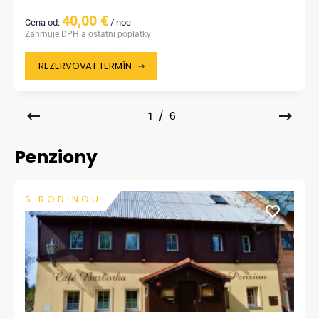
40,00 €
Cena od:
/ noc
Zahrnuje DPH a ostatní poplatky
REZERVOVAT TERMÍN
1
/ 6
Penziony
S RODINOU