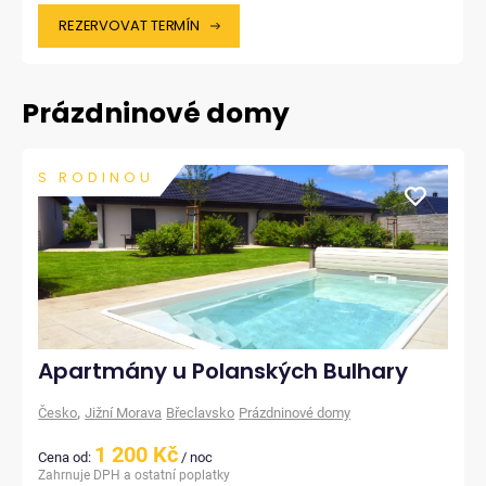
REZERVOVAT TERMÍN
Prázdninové domy
S RODINOU
Apartmány u Polanských Bulhary
,
Česko
Jižní Morava
Břeclavsko
Prázdninové domy
1 200 Kč
Cena od:
/ noc
Zahrnuje DPH a ostatní poplatky