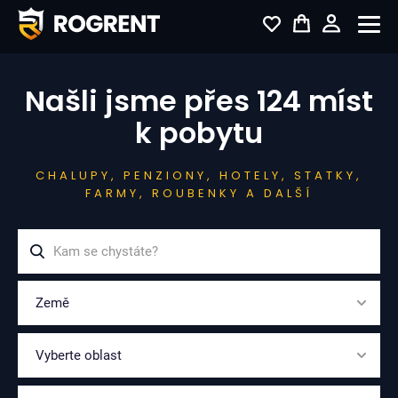
Našli jsme přes 124 míst
k pobytu
CHALUPY, PENZIONY, HOTELY, STATKY,
FARMY, ROUBENKY A DALŠÍ
Země
Vyberte oblast