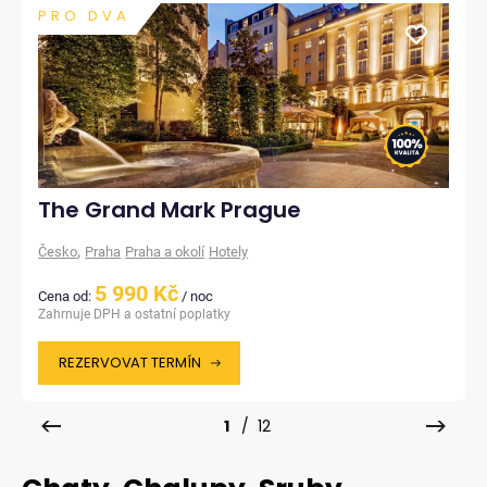
PRO DVA
The Grand Mark Prague
,
Česko
Praha
Praha a okolí
Hotely
5 990 Kč
Cena od:
/ noc
Zahrnuje DPH a ostatní poplatky
REZERVOVAT TERMÍN
1
/ 12