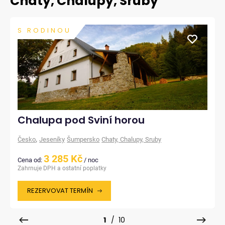
Chaty, Chalupy, Sruby
S RODINOU
Chalupa pod Sviní horou
,
Česko
Jeseníky
Šumpersko
Chaty, Chalupy, Sruby
3 285 Kč
Cena od:
/ noc
Zahrnuje DPH a ostatní poplatky
REZERVOVAT TERMÍN
1
/ 10