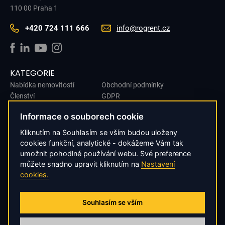
110 00 Praha 1
+420 724 111 666
info@rogrent.cz
KATEGORIE
Nabídka nemovitostí
Obchodní podmínky
Členství
GDPR
O nás
Cookies
Informace o souborech cookie
Kontakt
Dárkové poukazy
Kliknutím na Souhlasím se vším budou uloženy
Nabídnout nemovitosti
cookies funkční, analytické - dokážeme Vám tak
umožnit pohodlné používání webu. Své preference
ODBĚR NOVINEK
můžete snadno upravit kliknutím na
Nastavení
cookies.
Chcete mít informace o nových místech a novinkách z první ruky?
ODESLAT SOUHLAS
Souhlasím se vším