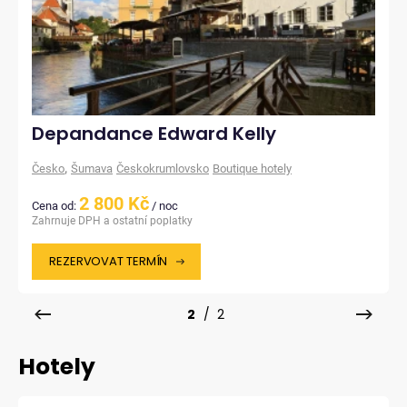
Depandance Edward Kelly
,
Česko
Šumava
Českokrumlovsko
Boutique hotely
2 800 Kč
Cena od:
/ noc
Zahrnuje DPH a ostatní poplatky
REZERVOVAT TERMÍN
2
/ 2
Hotely