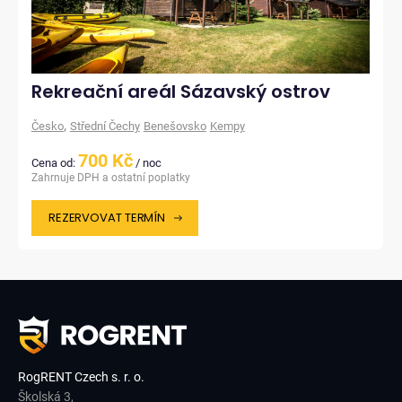
Rekreační areál Sázavský ostrov
,
Česko
Střední Čechy
Benešovsko
Kempy
700 Kč
Cena od:
/ noc
Zahrnuje DPH a ostatní poplatky
REZERVOVAT TERMÍN
RogRENT Czech s. r. o.
Školská 3,