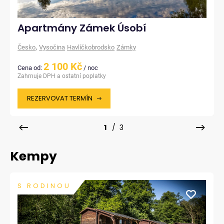
Apartmány Zámek Úsobí
,
Česko
Vysočina
Havlíčkobrodsko
Zámky
2 100 Kč
Cena od:
/ noc
Zahrnuje DPH a ostatní poplatky
REZERVOVAT TERMÍN
1
/ 3
Kempy
S RODINOU