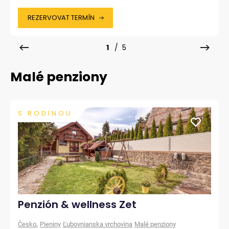
REZERVOVAT TERMÍN
1
/ 5
Malé penziony
S RODINOU
Penzión & wellness Zet
,
Česko
Pieniny
Ľubovnianska vrchovina
Malé penziony