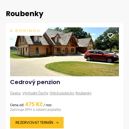
Roubenky
S RODINOU
Cedrový penzion
,
Česko
Východní Čechy
Orlickoústecko
Roubenky
475 Kč
Cena od:
/ noc
Zahrnuje DPH a ostatní poplatky
REZERVOVAT TERMÍN