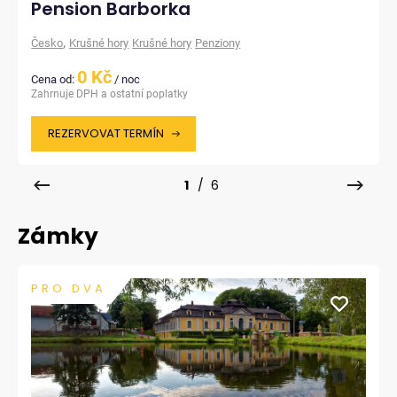
Pension Barborka
,
Česko
Krušné hory
Krušné hory
Penziony
0 Kč
Cena od:
/ noc
Zahrnuje DPH a ostatní poplatky
REZERVOVAT TERMÍN
1
/ 6
Zámky
PRO DVA