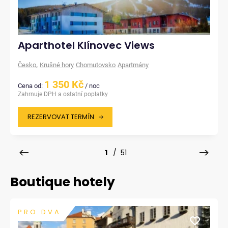
Aparthotel Klínovec Views
,
Česko
Krušné hory
Chomutovsko
Apartmány
1 350 Kč
Cena od:
/ noc
Zahrnuje DPH a ostatní poplatky
REZERVOVAT TERMÍN
1
/ 51
Boutique hotely
PRO DVA