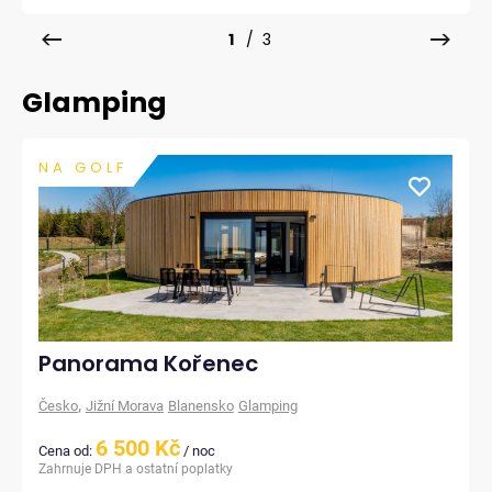
1
/ 3
Glamping
NA GOLF
Panorama Kořenec
,
Česko
Jižní Morava
Blanensko
Glamping
6 500 Kč
Cena od:
/ noc
Zahrnuje DPH a ostatní poplatky