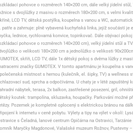
ozkládací pohovce o rozměrech 140×200 cm, dále velký jídelní stůl,
ožnice s dvojlůžky z masivu o rozměrech 180×200 cm, s velmi kva
kříně, LCD TV, dětská postýlka, koupelna s vanou a WC, automatick
. patře a zahrnuje: plně vybavená kuchyňská linka, jejíž součástí je 
yčka, lednice, rychlovarná konvice, topinkovač. Dále obývací pokoj 
ozkládací pohovce o rozměrech 140×200 cm), velký jídelní stůl a TV.
dvojlůžko o velikosti 180×200 cm a jednolůžko o velikosti 90x200c
UMOTEX, skříň, LCD TV, dále 1x dětský pokoj s dvěma lůžky z masiv
atracemi značky GUMOTEX. V tomto apartmánu je koupelna s vanou 
polečenská místnost s hernou (kulečník, el. šipky, TV) a wellness stu
chlazovací sud, sprcha a odpočívárna. U chaty je v létě zapuštěný
ahradní nábytek, terasa, 2x balkon, zastřešené posezení, gril, ohniš
ětský koutek: trampolína, skluzavka, houpačky. Parkování možné p
etězy. Pozemek je kompletně oplocený s elektrickou bránou na dál
řipojení k internetu v ceně pobytu. Výlety a tipy na výlet v okolí: L
stravice s Čeladná, lanové centrum Opičárna na Ostravici, Tarzánie 
omník Maryčky Magdonové, Valašské muzeum Rožnov, Pustevny – 