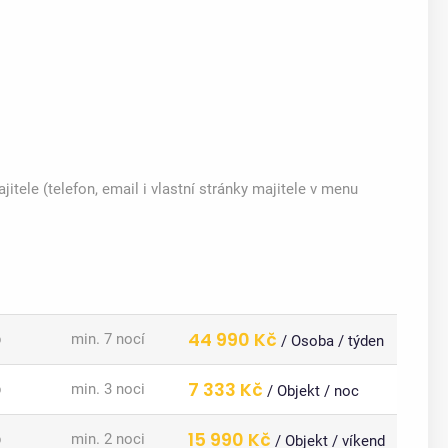
itele (telefon, email i vlastní stránky majitele v menu
44 990 Kč
b
min. 7 nocí
/ Osoba / týden
7 333 Kč
b
min. 3 noci
/ Objekt / noc
15 990 Kč
b
min. 2 noci
/ Objekt / víkend