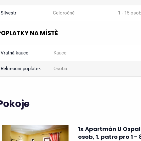
Silvestr
Celoročně
1 - 15 oso
POPLATKY NA MÍSTĚ
Vratná kauce
Kauce
Rekreační poplatek
Osoba
Pokoje
1x Apartmán U Ospal
osob, 1. patro pro 1 - 