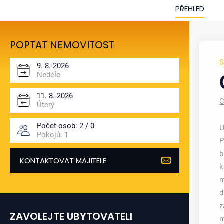
PŘEHLED
POPTAT NEMOVITOST
9. 8. 2026
Neděle
1
11. 8. 2026
C
Úterý
Počet osob:
2 / 0
U
Pokojů:
1
P
b
KONTAKTOVAT MAJITELE
k
m
d
z
ZAVOLEJTE UBYTOVATELI
m