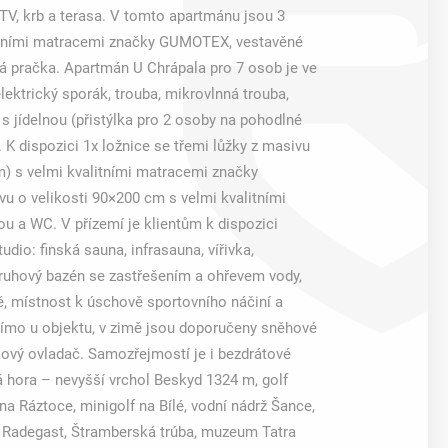
 TV, krb a terasa. V tomto apartmánu jsou 3
litními matracemi značky GUMOTEX, vestavěné
á pračka. Apartmán U Chrápala pro 7 osob je ve
elektrický sporák, trouba, mikrovlnná trouba,
s jídelnou (přistýlka pro 2 osoby na pohodlné
 K dispozici 1x ložnice se třemi lůžky z masivu
m) s velmi kvalitními matracemi značky
u o velikosti 90×200 cm s velmi kvalitními
a WC. V přízemí je klientům k dispozici
dio: finská sauna, infrasauna, vířivka,
 kruhový bazén se zastřešením a ohřevem vody,
tě, místnost k úschově sportovního náčiní a
římo u objektu, v zimě jsou doporučeny sněhové
kový ovladač. Samozřejmostí je i bezdrátové
ysá hora – nevyšší vrchol Beskyd 1324 m, golf
na Ráztoce, minigolf na Bílé, vodní nádrž Šance,
Radegast, Štramberská trúba, muzeum Tatra