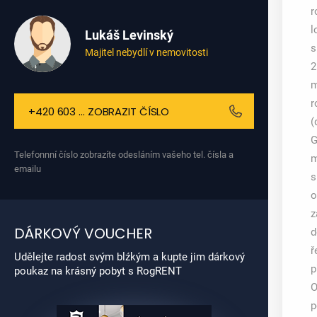
r
l
Lukáš Levinský
s
Majitel nebydlí v nemovitosti
2
m
r
+420 603 ... ZOBRAZIT ČÍSLO
(
G
Telefonnní číslo zobrazíte odesláním vašeho tel. čísla a
m
emailu
s
o
z
DÁRKOVÝ VOUCHER
d
ř
Udělejte radost svým blźkým a kupte jim dárkový
p
poukaz na krásný pobyt s RogRENT
O
p