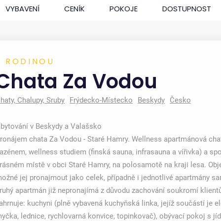
VYBAVENÍ
CENÍK
POKOJE
DOSTUPNOST
S RODINOU
Chata Za Vodou
2
0
haty, Chalupy, Sruby
Frýdecko-Místecko
Beskydy
Česko
bytování v Beskydy a Valašsko
ronájem chata Za Vodou - Staré Hamry. Wellness apartmánová chat
azénem, wellness studiem (finská sauna, infrasauna a vířivka) a s
rásném místě v obci Staré Hamry, na polosamotě na kraji lesa. Obj
ožné jej pronajmout jako celek, případně i jednotlivé apartmány 
ruhý apartmán již nepronajímá z důvodu zachování soukromí klientů
ahrnuje: kuchyni (plně vybavená kuchyňská linka, jejíž součástí je e
yčka, lednice, rychlovarná konvice, topinkovač), obývací pokoj s jí