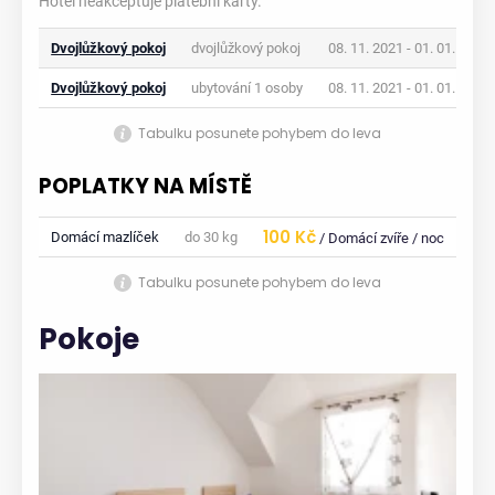
Hotel neakceptuje platební karty.
Dvojlůžkový pokoj
dvojlůžkový pokoj
08. 11. 2021 - 01. 01. 2023
Dvojlůžkový pokoj
ubytování 1 osoby
08. 11. 2021 - 01. 01. 2023
Tabulku posunete pohybem do leva
POPLATKY NA MÍSTĚ
100 Kč
Domácí mazlíček
do 30 kg
/ Domácí zvíře / noc
Tabulku posunete pohybem do leva
Pokoje