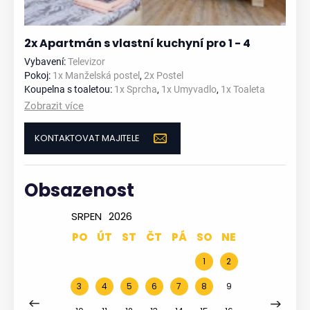
2x Apartmán s vlastní kuchyní pro 1 - 4
Vybavení:
Televizor
Pokoj:
1x Manželská postel
,
2x Postel
Koupelna s toaletou:
1x Sprcha
,
1x Umyvadlo
,
1x Toaleta
Zobrazit více
KONTAKTOVAT MAJITELE
Obsazenost
SRPEN
2026
PO
ÚT
ST
ČT
PÁ
SO
NE
1
2
3
4
5
6
7
8
9