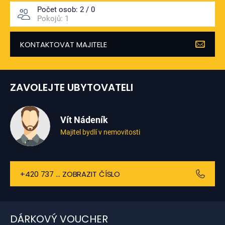
Počet osob:
2 / 0
Pokojů:
1
KONTAKTOVAT MAJITELE
ZAVOLEJTE UBYTOVATELI
Vít Nádeník
Majitel bydlí v nemovitosti
+420 737 ... ZOBRAZIT ČÍSLO
DÁRKOVÝ VOUCHER