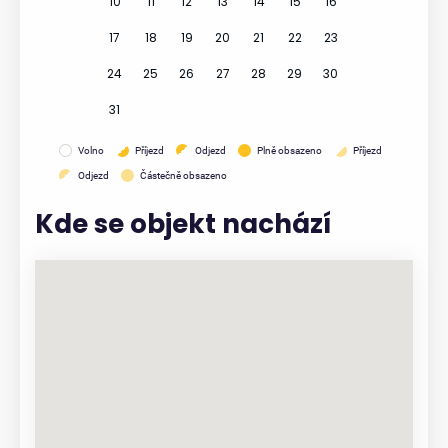
10
11
12
13
14
15
16
17
18
19
20
21
22
23
24
25
26
27
28
29
30
31
Volno
Příjezd
Odjezd
Plně obsazeno
Příjezd
Odjezd
Částečně obsazeno
Kde se objekt nachází