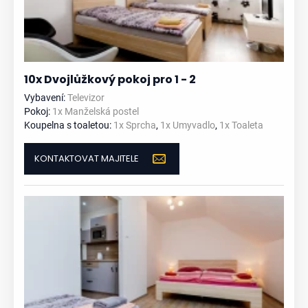
10x Dvojlůžkový pokoj pro 1 - 2
Vybavení:
Televizor
Pokoj:
1x Manželská postel
Koupelna s toaletou:
1x Sprcha
,
1x Umyvadlo
,
1x Toaleta
KONTAKTOVAT MAJITELE