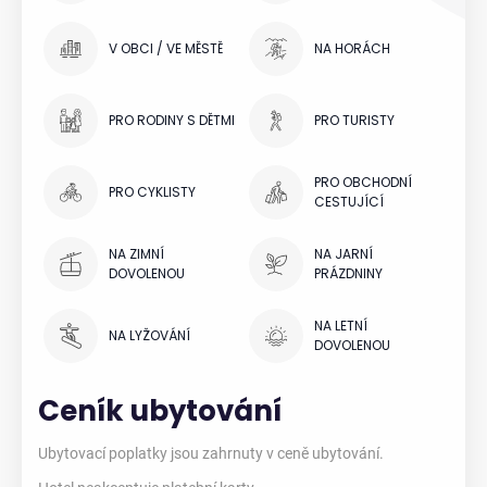
V OBCI / VE MĚSTĚ
NA HORÁCH
PRO RODINY S DĚTMI
PRO TURISTY
PRO OBCHODNÍ
PRO CYKLISTY
CESTUJÍCÍ
NA ZIMNÍ
NA JARNÍ
DOVOLENOU
PRÁZDNINY
NA LETNÍ
NA LYŽOVÁNÍ
DOVOLENOU
Ceník ubytování
Ubytovací poplatky jsou zahrnuty v ceně ubytování.