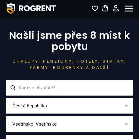
Našli jsme přes 8 míst k
pobytu
CHALUPY, PENZIONY, HOTELY, STATKY,
FARMY, ROUBENKY A DALŠÍ
Česká Republika
Vsetínsko, Vsetínsko