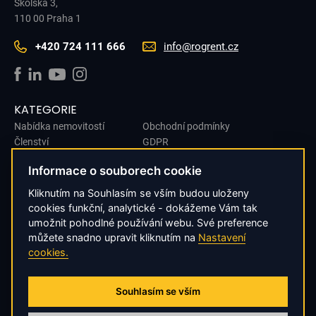
Školská 3,
110 00 Praha 1
+420 724 111 666
info@rogrent.cz
KATEGORIE
Nabídka nemovitostí
Obchodní podmínky
Členství
GDPR
O nás
Cookies
Informace o souborech cookie
Kontakt
Dárkové poukazy
Kliknutím na Souhlasím se vším budou uloženy
Nabídnout nemovitosti
cookies funkční, analytické - dokážeme Vám tak
umožnit pohodlné používání webu. Své preference
ODBĚR NOVINEK
můžete snadno upravit kliknutím na
Nastavení
cookies.
Chcete mít informace o nových místech a novinkách z první ruky?
ODESLAT SOUHLAS
Souhlasím se vším