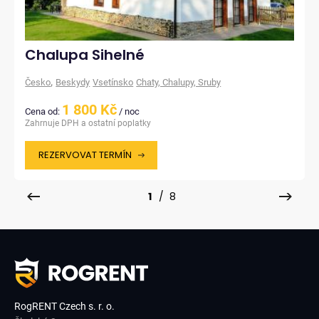
Chalupa Sihelné
,
Česko
Beskydy
Vsetínsko
Chaty, Chalupy, Sruby
1 800 Kč
Cena od:
/ noc
Zahrnuje DPH a ostatní poplatky
REZERVOVAT TERMÍN
1
/ 8
RogRENT Czech s. r. o.