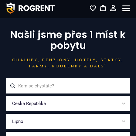
Našli jsme přes 1 míst k
pobytu
CHALUPY, PENZIONY, HOTELY, STATKY,
FARMY, ROUBENKY A DALŠÍ
Česká Republika
Lipno