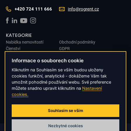
+420 724 111 666
info@rogrent.cz
KATEGORIE
Nabídka nemovitostí
Obchodní podmínky
Členství
GDPR
O nás
Cookies
Informace o souborech cookie
Kontakt
Dárkové poukazy
Kliknutím na Souhlasím se vším budou uloženy
Nabídnout nemovitosti
cookies funkční, analytické - dokážeme Vám tak
umožnit pohodlné používání webu. Své preference
ODBĚR NOVINEK
můžete snadno upravit kliknutím na
Nastavení
cookies.
Chcete mít informace o nových místech a novinkách z první ruky?
ODESLAT SOUHLAS
Souhlasím se vším
Nezbytné cookies
© 2026
RogRENT Czech s.r.o.
, Všechna práva vyhrazena.