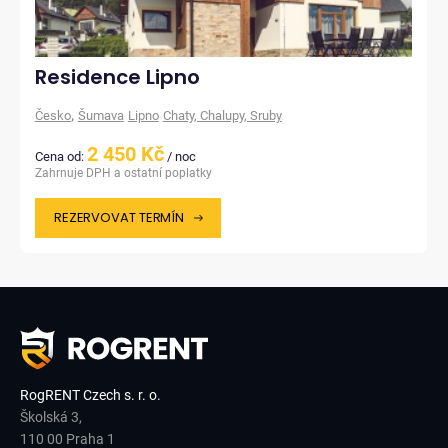
Residence Lipno
,
Česko
Šumava
Lipno
Chaty, Chalupy, Sruby
2 450 Kč
Cena od:
/ noc
Zahrnuje DPH a ostatní poplatky
REZERVOVAT TERMÍN
RogRENT Czech s. r. o.
Školská 3,
110 00 Praha 1